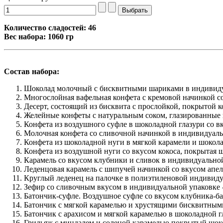
Количество сладостей: 46
Вес набора: 1060 гр
Состав набора:
Шоколад молочный с бисквитными шариками в индивидуа
Многослойная вафельная конфета с кремовой начинкой со 
Десерт, состоящий из бисквита с прослойкой, покрытой к
Желейные конфеты с натуральным соком, глазированные 
Конфета из воздушного суфле в шоколадной глазури со в
Молочная конфета со сливочной начинкой в индивидуальн
Конфета из шоколадной нуги в мягкой карамели и шокола
Конфета из воздушной нуги со вкусом кокоса, покрытая 
Карамель со вкусом клубники и сливок в индивидуальной 
Леденцовая карамель с шипучей начинкой со вкусом апель
Круглый леденец на палочке в полиэтиленовой индивидуал
Зефир со сливочным вкусом в индивидуальной упаковке -
Батончик-суфле. Воздушное суфле со вкусом клубника-бан
Батончик с мягкой карамелью и хрустящими бисквитными 
Батончик с арахисом и мягкой карамелью в шоколадной гл
Грильяж с миндалем и соленой карамелью покрытый шоко