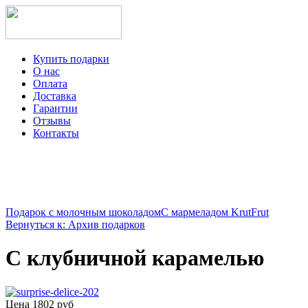
Купить подарки
О нас
Оплата
Доставка
Гарантии
Отзывы
Контакты
+7-499-350-12-97
ежедневно с 8 до 22 часов
Viber
Telegram
Подарок с молочным шоколадом
С мармеладом KrutFrut
Вернуться к: Архив подарков
С клубничной карамелью
Цена
1802 руб