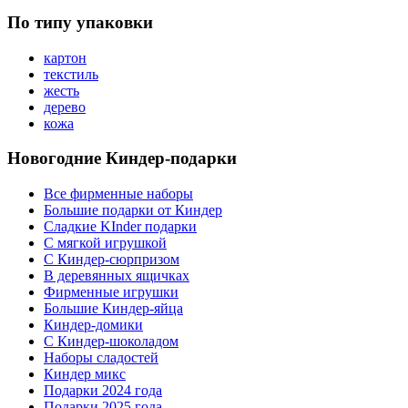
По типу упаковки
картон
текстиль
жесть
дерево
кожа
Новогодние Киндер-подарки
Все фирменные наборы
Большие подарки от Киндер
Сладкие KInder подарки
С мягкой игрушкой
С Киндер-сюрпризом
В деревянных ящичках
Фирменные игрушки
Большие Киндер-яйца
Киндер-домики
С Киндер-шоколадом
Наборы сладостей
Киндер микс
Подарки 2024 года
Подарки 2025 года