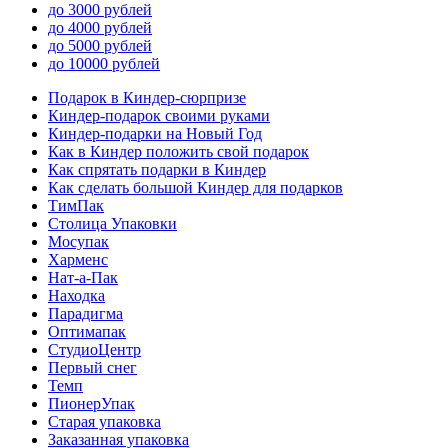
до 3000 рублей
до 4000 рублей
до 5000 рублей
до 10000 рублей
Подарок в Киндер-сюрпризе
Киндер-подарок своими руками
Киндер-подарки на Новый Год
Как в Киндер положить свой подарок
Как спрятать подарки в Киндер
Как сделать большой Киндер для подарков
ТимПак
Столица Упаковки
Мосупак
Харменс
Нат-а-Пак
Находка
Парадигма
Оптимапак
СтудиоЦентр
Первый снег
Темп
ПионерУпак
Старая упаковка
Заказанная упаковка