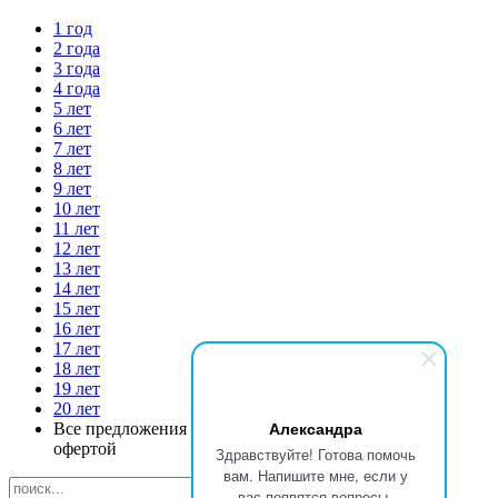
1 год
2 года
3 года
4 года
5 лет
6 лет
7 лет
8 лет
9 лет
10 лет
11 лет
12 лет
13 лет
14 лет
15 лет
16 лет
17 лет
18 лет
19 лет
20 лет
Александра
Все предложения на сайте не являются публичной
офертой
Здравствуйте! Готова помочь
вам. Напишите мне, если у
вас появятся вопросы.