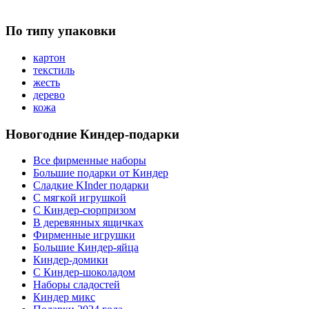
По типу упаковки
картон
текстиль
жесть
дерево
кожа
Новогодние Киндер-подарки
Все фирменные наборы
Большие подарки от Киндер
Сладкие KInder подарки
С мягкой игрушкой
С Киндер-сюрпризом
В деревянных ящичках
Фирменные игрушки
Большие Киндер-яйца
Киндер-домики
С Киндер-шоколадом
Наборы сладостей
Киндер микс