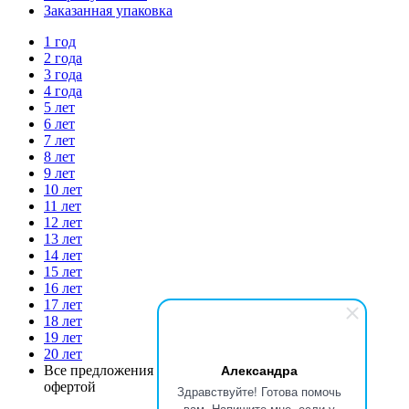
Заказанная упаковка
1 год
2 года
3 года
4 года
5 лет
6 лет
7 лет
8 лет
9 лет
10 лет
11 лет
12 лет
13 лет
14 лет
15 лет
16 лет
17 лет
18 лет
19 лет
20 лет
Александра
Все предложения на сайте не являются публичной
офертой
Здравствуйте! Готова помочь
вам. Напишите мне, если у