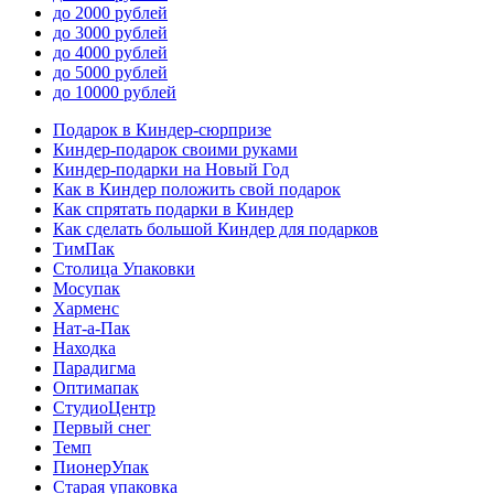
до 2000 рублей
до 3000 рублей
до 4000 рублей
до 5000 рублей
до 10000 рублей
Подарок в Киндер-сюрпризе
Киндер-подарок своими руками
Киндер-подарки на Новый Год
Как в Киндер положить свой подарок
Как спрятать подарки в Киндер
Как сделать большой Киндер для подарков
ТимПак
Столица Упаковки
Мосупак
Харменс
Нат-а-Пак
Находка
Парадигма
Оптимапак
СтудиоЦентр
Первый снег
Темп
ПионерУпак
Старая упаковка