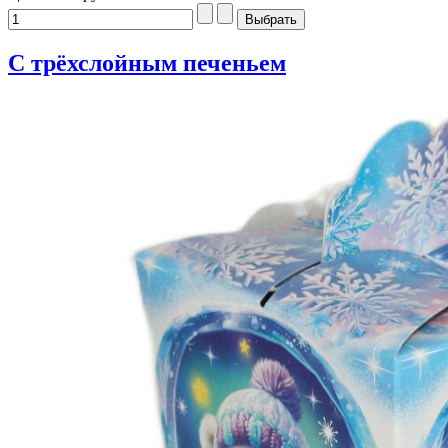
С трёхслойным печеньем