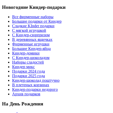
Новогодние Киндер-подарки
Все фирменные наборы
Большие подарки от Киндер
Сладкие KInder подарки
С мягкой игрушкой
С Киндер-сюрпризом
В деревянных ящичках
Фирменные игрушки
Большие Киндер-яйца
Киндер-домики
С Киндер-шоколадом
Наборы сладостей
Киндер микс
Подарки 2024 года
Подарки 2025 года
Киндер-шоколад поштучно
В плетеных корзинах
Киндер-подарки недорого
Архив подарков
На День Рождения