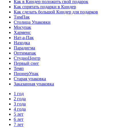
Как в Киндер положить свой подарок
Как спрятать подарки в Киндер
Как сделать большой Киндер для подарков
ТимПак
Столица Упаковки
Мосупак
Харменс
Нат-а-Пак
Находка
Парадигма
Оптимапак
СтудиоЦентр
Первый снег
Темп
ПионерУпак
Старая упаковка
Заказанная упаковка
1 год
2 года
3 года
4 года
5 лет
6 лет
7 лет