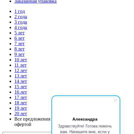
Заказанная упаковка
1 год
2 года
3 года
4 года
5 лет
6 лет
7 лет
8 лет
9 лет
10 лет
11 лет
12 лет
13 лет
14 лет
15 лет
16 лет
17 лет
18 лет
19 лет
20 лет
Александра
Все предложения на сайте не являются публичной
офертой
Здравствуйте! Готова помочь
вам. Напишите мне, если у