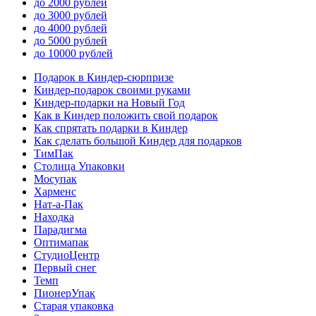
до 2000 рублей
до 3000 рублей
до 4000 рублей
до 5000 рублей
до 10000 рублей
Подарок в Киндер-сюрпризе
Киндер-подарок своими руками
Киндер-подарки на Новый Год
Как в Киндер положить свой подарок
Как спрятать подарки в Киндер
Как сделать большой Киндер для подарков
ТимПак
Столица Упаковки
Мосупак
Харменс
Нат-а-Пак
Находка
Парадигма
Оптимапак
СтудиоЦентр
Первый снег
Темп
ПионерУпак
Старая упаковка