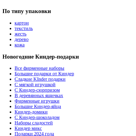
По типу упаковки
картон
текстиль
жесть
дерево
кожа
Новогодние Киндер-подарки
Все фирменные наборы
Большие подарки от Киндер
Сладкие KInder подарки
С мягкой игрушкой
С Киндер-сюрпризом
В деревянных ящичках
Фирменные игрушки
Большие Киндер-яйца
Киндер-домики
С Киндер-шоколадом
Наборы сладостей
Киндер микс
Подарки 2024 года