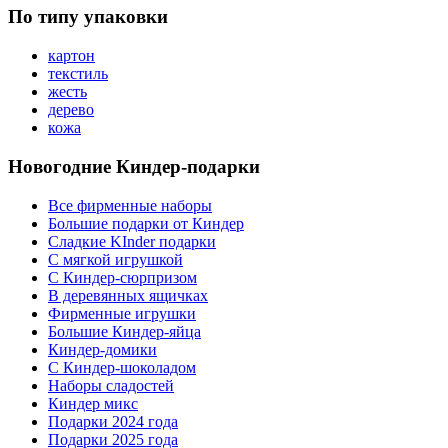
По типу упаковки
картон
текстиль
жесть
дерево
кожа
Новогодние Киндер-подарки
Все фирменные наборы
Большие подарки от Киндер
Сладкие KInder подарки
С мягкой игрушкой
С Киндер-сюрпризом
В деревянных ящичках
Фирменные игрушки
Большие Киндер-яйца
Киндер-домики
С Киндер-шоколадом
Наборы сладостей
Киндер микс
Подарки 2024 года
Подарки 2025 года