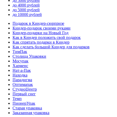
до 3000 рублей
до 4000 рублей
до 5000 рублей
до 10000 рублей
Подарок в Киндер-сюрпризе
Киндер-подарок своими руками
Киндер-подарки на Новый Год
Как в Киндер положить свой подарок
Как спрятать подарки в Киндер
Как сделать большой Киндер для подарков
ТимПак
Столица Упаковки
Мосупак
Харменс
Нат-а-Пак
Находка
Парадигма
Оптимапак
СтудиоЦентр
Первый снег
Темп
ПионерУпак
Старая упаковка
Заказанная упаковка