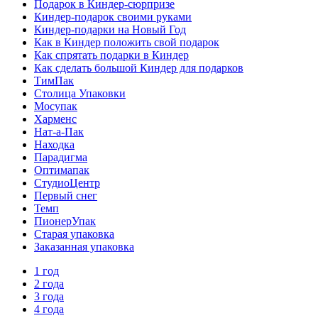
Подарок в Киндер-сюрпризе
Киндер-подарок своими руками
Киндер-подарки на Новый Год
Как в Киндер положить свой подарок
Как спрятать подарки в Киндер
Как сделать большой Киндер для подарков
ТимПак
Столица Упаковки
Мосупак
Харменс
Нат-а-Пак
Находка
Парадигма
Оптимапак
СтудиоЦентр
Первый снег
Темп
ПионерУпак
Старая упаковка
Заказанная упаковка
1 год
2 года
3 года
4 года