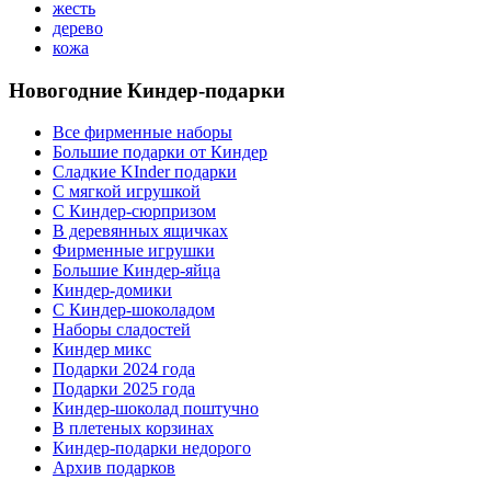
жесть
дерево
кожа
Новогодние Киндер-подарки
Все фирменные наборы
Большие подарки от Киндер
Сладкие KInder подарки
С мягкой игрушкой
С Киндер-сюрпризом
В деревянных ящичках
Фирменные игрушки
Большие Киндер-яйца
Киндер-домики
С Киндер-шоколадом
Наборы сладостей
Киндер микс
Подарки 2024 года
Подарки 2025 года
Киндер-шоколад поштучно
В плетеных корзинах
Киндер-подарки недорого
Архив подарков