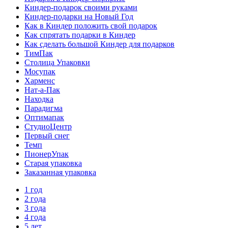
Киндер-подарок своими руками
Киндер-подарки на Новый Год
Как в Киндер положить свой подарок
Как спрятать подарки в Киндер
Как сделать большой Киндер для подарков
ТимПак
Столица Упаковки
Мосупак
Харменс
Нат-а-Пак
Находка
Парадигма
Оптимапак
СтудиоЦентр
Первый снег
Темп
ПионерУпак
Старая упаковка
Заказанная упаковка
1 год
2 года
3 года
4 года
5 лет