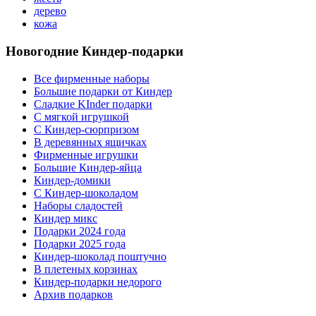
дерево
кожа
Новогодние Киндер-подарки
Все фирменные наборы
Большие подарки от Киндер
Сладкие KInder подарки
С мягкой игрушкой
С Киндер-сюрпризом
В деревянных ящичках
Фирменные игрушки
Большие Киндер-яйца
Киндер-домики
С Киндер-шоколадом
Наборы сладостей
Киндер микс
Подарки 2024 года
Подарки 2025 года
Киндер-шоколад поштучно
В плетеных корзинах
Киндер-подарки недорого
Архив подарков