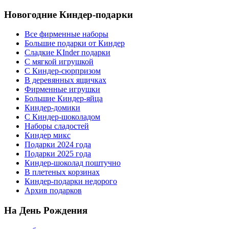
Новогодние Киндер-подарки
Все фирменные наборы
Большие подарки от Киндер
Сладкие KInder подарки
С мягкой игрушкой
С Киндер-сюрпризом
В деревянных ящичках
Фирменные игрушки
Большие Киндер-яйца
Киндер-домики
С Киндер-шоколадом
Наборы сладостей
Киндер микс
Подарки 2024 года
Подарки 2025 года
Киндер-шоколад поштучно
В плетеных корзинах
Киндер-подарки недорого
Архив подарков
На День Рождения