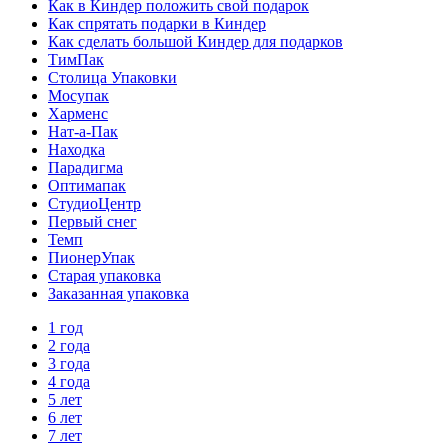
Как в Киндер положить свой подарок
Как спрятать подарки в Киндер
Как сделать большой Киндер для подарков
ТимПак
Столица Упаковки
Мосупак
Харменс
Нат-а-Пак
Находка
Парадигма
Оптимапак
СтудиоЦентр
Первый снег
Темп
ПионерУпак
Старая упаковка
Заказанная упаковка
1 год
2 года
3 года
4 года
5 лет
6 лет
7 лет