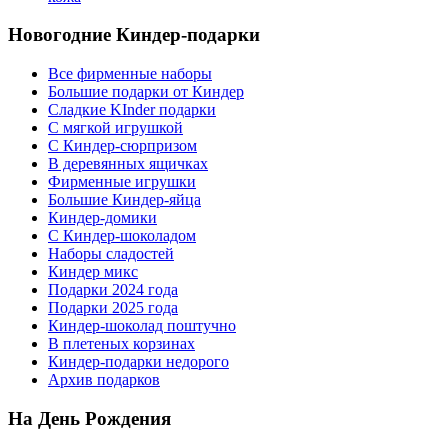
Новогодние Киндер-подарки
Все фирменные наборы
Большие подарки от Киндер
Сладкие KInder подарки
С мягкой игрушкой
С Киндер-сюрпризом
В деревянных ящичках
Фирменные игрушки
Большие Киндер-яйца
Киндер-домики
С Киндер-шоколадом
Наборы сладостей
Киндер микс
Подарки 2024 года
Подарки 2025 года
Киндер-шоколад поштучно
В плетеных корзинах
Киндер-подарки недорого
Архив подарков
На День Рождения