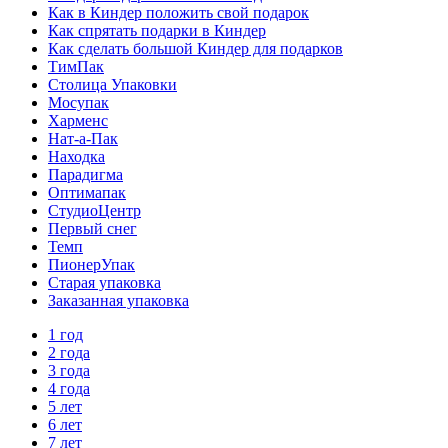
Как в Киндер положить свой подарок
Как спрятать подарки в Киндер
Как сделать большой Киндер для подарков
ТимПак
Столица Упаковки
Мосупак
Харменс
Нат-а-Пак
Находка
Парадигма
Оптимапак
СтудиоЦентр
Первый снег
Темп
ПионерУпак
Старая упаковка
Заказанная упаковка
1 год
2 года
3 года
4 года
5 лет
6 лет
7 лет