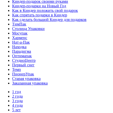
Киндер-подарок своими руками
Киндер-подарки на Новый Год
Как в Киндер положить свой подарок
Как спрятать подарки в Киндер
Как сделать большой Киндер для подарков
ТимПак
Столица Упаковки
Мосупак
Харменс
Нат-а-Пак
Находка
Парадигма
Оптимапак
СтудиоЦентр
Первый снег
Темп
ПионерУпак
Старая упаковка
Заказанная упаковка
1 год
2 года
3 года
4 года
5 лет