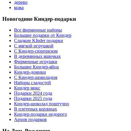
дерево
кожа
Новогодние Киндер-подарки
Все фирменные наборы
Большие подарки от Киндер
Сладкие KInder подарки
С мягкой игрушкой
С Киндер-сюрпризом
В деревянных ящичках
Фирменные игрушки
Большие Киндер-яйца
Киндер-домики
С Киндер-шоколадом
Наборы сладостей
Киндер микс
Подарки 2024 года
Подарки 2025 года
Киндер-шоколад поштучно
В плетеных корзинах
Киндер-подарки недорого
Архив подарков
На День Рождения