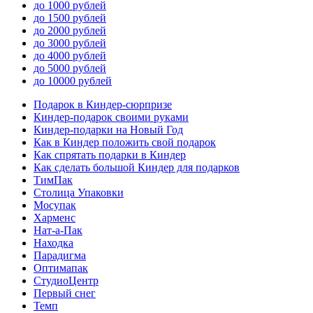
до 1000 рублей
до 1500 рублей
до 2000 рублей
до 3000 рублей
до 4000 рублей
до 5000 рублей
до 10000 рублей
Подарок в Киндер-сюрпризе
Киндер-подарок своими руками
Киндер-подарки на Новый Год
Как в Киндер положить свой подарок
Как спрятать подарки в Киндер
Как сделать большой Киндер для подарков
ТимПак
Столица Упаковки
Мосупак
Харменс
Нат-а-Пак
Находка
Парадигма
Оптимапак
СтудиоЦентр
Первый снег
Темп