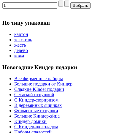
По типу упаковки
картон
текстиль
жесть
дерево
кожа
Новогодние Киндер-подарки
Все фирменные наборы
Большие подарки от Киндер
Сладкие KInder подарки
С мягкой игрушкой
С Киндер-сюрпризом
В деревянных ящичках
Фирменные игрушки
Большие Киндер-яйца
Киндер-домики
С Киндер-шоколадом
Наборы сладостей