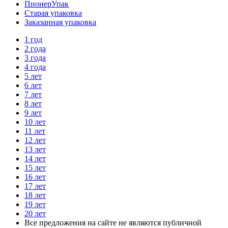
ПионерУпак
Старая упаковка
Заказанная упаковка
1 год
2 года
3 года
4 года
5 лет
6 лет
7 лет
8 лет
9 лет
10 лет
11 лет
12 лет
13 лет
14 лет
15 лет
16 лет
17 лет
18 лет
19 лет
20 лет
Все предложения на сайте не являются публичной