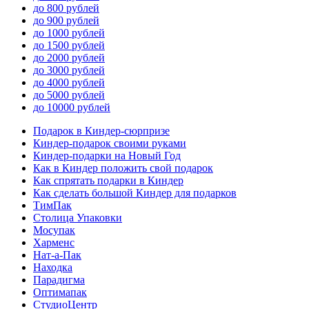
до 800 рублей
до 900 рублей
до 1000 рублей
до 1500 рублей
до 2000 рублей
до 3000 рублей
до 4000 рублей
до 5000 рублей
до 10000 рублей
Подарок в Киндер-сюрпризе
Киндер-подарок своими руками
Киндер-подарки на Новый Год
Как в Киндер положить свой подарок
Как спрятать подарки в Киндер
Как сделать большой Киндер для подарков
ТимПак
Столица Упаковки
Мосупак
Харменс
Нат-а-Пак
Находка
Парадигма
Оптимапак
СтудиоЦентр