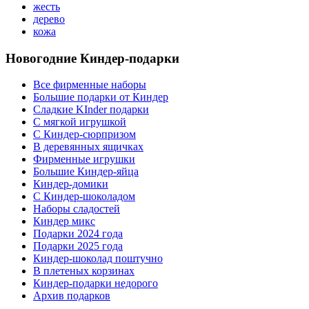
жесть
дерево
кожа
Новогодние Киндер-подарки
Все фирменные наборы
Большие подарки от Киндер
Сладкие KInder подарки
С мягкой игрушкой
С Киндер-сюрпризом
В деревянных ящичках
Фирменные игрушки
Большие Киндер-яйца
Киндер-домики
С Киндер-шоколадом
Наборы сладостей
Киндер микс
Подарки 2024 года
Подарки 2025 года
Киндер-шоколад поштучно
В плетеных корзинах
Киндер-подарки недорого
Архив подарков