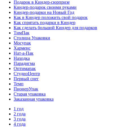
Подарок в Киндер-сюрпризе
Киндер-подарок своими руками
Киндер-подарки на Новый Год
Как в Киндер положить свой подарок
Как спрятать подарки в Киндер
Как сделать большой Киндер для подарков
ТимПак
Столица Упаковки
Мосупак
Харменс
Нат-а-Пак
Находка
Парадигма
Оптимапак
СтудиоЦентр
Первый снег
Темп
ПионерУпак
Старая упаковка
Заказанная упаковка
1 год
2 года
3 года
4 года