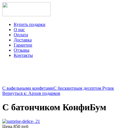
Купить подарки
О нас
Оплата
Доставка
Гарантии
Отзывы
Контакты
+7-499-350-12-97
ежедневно с 8 до 22 часов
Viber
Telegram
С вафельными конфетами
С бисквитным десертом Рулик
Вернуться к: Архив подарков
С батончиком КонфиБум
Цена
850 руб