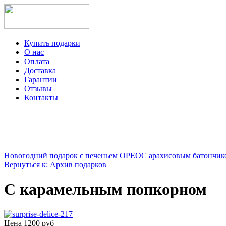
Купить подарки
О нас
Оплата
Доставка
Гарантии
Отзывы
Контакты
+7-499-350-12-97
ежедневно с 8 до 22 часов
Viber
Telegram
Новогодний подарок с печеньем ОРЕО
С арахисовым батончик
Вернуться к: Архив подарков
С карамельным попкорном
Цена
1200 руб