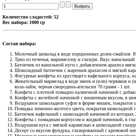
Количество сладостей: 52
Вес набора: 1000 гр
Состав набора:
Молочный шоколад в виде порционных долек-смайлов 85 
Трио из печенья, маршмеллоу и глазури. Вкус ванильны
Батончик из ванильной нуги с добавлением арахиса мягк
Шоколадный батончик с жареным арахисом и мягкой ка
Фигурные конфеты из хрустящего вафельного корпуса, 
Жевательный мармелад в виде змеек и (или) червяков и (
кола-лайм, черная смородина-апельсин 70 грамм - 1 шт.
Конфета с плотной помадно-халвичной начинкой с добавл
Конфеты с желейной начинкой с вишневым вкусом, в шоко
Воздушное шоколадное суфле в форме мишек, покрытое ш
Помадка лимонно-желтого цвета, покрытая шоколадной г
Батончик вафельный с шоколадной начинкой из которых 
Конфеты с помадным корпусом и жидкой начинкой, в гла
Воздушная нуга с мягкой карамелью в шоколадной глазури
Десерт со вкусом фундука, глазированный с кремовой на
Молочные неглазированные конфеты со вкусом топлёного