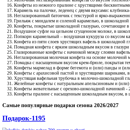
Конфеты из нежного пралине с хрустящими бисквитными
Карамель на палочке, леденец с двумя вкусами: клубника-
Неглазированный батончик с текстурой и ярко-выраженны
Грильяж с миндалем и соленой карамелью, в шоколадной г
Конфеты, покрытые шоколадной глазурью, сочетающие в с
Воздушное суфле на цельном сгущенном молоке, в шокола
Попкорн карамельный – воздушная кукуруза со вкусом ка
Конфета из пяти слоев хрустящих вафель в шоколадной г
Помадная конфета с ярким шоколадным вкусом в глазури 
Глазированные конфеты с начинкой между слоями вафель 
Неглазированная молочная конфета на основе молочной м
Помадка с насыщенным вкусом крем-брюле, покрытая тем
Конфеты мармелад в форме бегемота и (или) панды и (или
Конфеты с арахисовой пастой и хрустящими шариками, в 
Хрустящая вафельная трубочка в молочно-шоколадной гла
Желейные конфеты с натуральным апельсиновым и (или) 
Конфеты жевательные с орехово-шоколадной начинкой - 2
Конфеты пралине с насыщенным шоколадным вкусом, в ш
Самые популярные подарки сезона 2026/2027
Подарок-1195