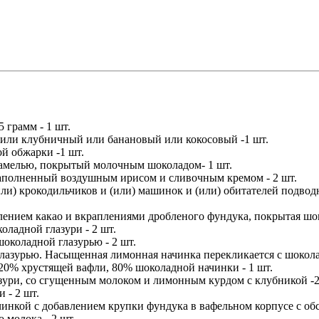
грамм - 1 шт.
й или клубничный или банановый или кокосовый -1 шт.
ой обжарки -1 шт.
рамелью, покрытый молочным шоколадом- 1 шт.
наполненный воздушным ирисом и сливочным кремом - 2 шт.
или) крокодильчиков и (или) машинок и (или) обитателей подвод
ением какао и вкраплениями дробленого фундука, покрытая шок
ладной глазури - 2 шт.
околадной глазурью - 2 шт.
лазурью. Насыщенная лимонная начинка перекликается с шокола
20% хрустящей вафли, 80% шоколадной начинки - 1 шт.
зури, со сгущенным молоком и лимонным курдом с клубникой -2
 - 2 шт.
чинкой с добавлением крупки фундука в вафельном корпусе с о
 молока - 2 шт.