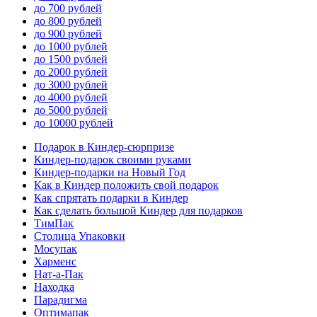
до 700 рублей
до 800 рублей
до 900 рублей
до 1000 рублей
до 1500 рублей
до 2000 рублей
до 3000 рублей
до 4000 рублей
до 5000 рублей
до 10000 рублей
Подарок в Киндер-сюрпризе
Киндер-подарок своими руками
Киндер-подарки на Новый Год
Как в Киндер положить свой подарок
Как спрятать подарки в Киндер
Как сделать большой Киндер для подарков
ТимПак
Столица Упаковки
Мосупак
Харменс
Нат-а-Пак
Находка
Парадигма
Оптимапак