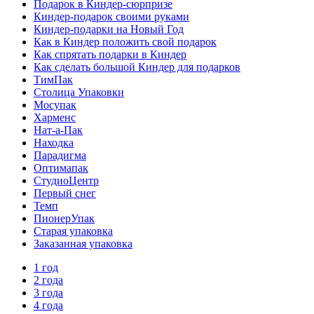
Подарок в Киндер-сюрпризе
Киндер-подарок своими руками
Киндер-подарки на Новый Год
Как в Киндер положить свой подарок
Как спрятать подарки в Киндер
Как сделать большой Киндер для подарков
ТимПак
Столица Упаковки
Мосупак
Харменс
Нат-а-Пак
Находка
Парадигма
Оптимапак
СтудиоЦентр
Первый снег
Темп
ПионерУпак
Старая упаковка
Заказанная упаковка
1 год
2 года
3 года
4 года