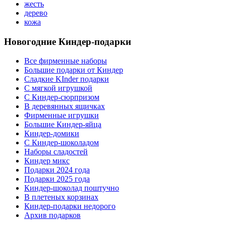
жесть
дерево
кожа
Новогодние Киндер-подарки
Все фирменные наборы
Большие подарки от Киндер
Сладкие KInder подарки
С мягкой игрушкой
С Киндер-сюрпризом
В деревянных ящичках
Фирменные игрушки
Большие Киндер-яйца
Киндер-домики
С Киндер-шоколадом
Наборы сладостей
Киндер микс
Подарки 2024 года
Подарки 2025 года
Киндер-шоколад поштучно
В плетеных корзинах
Киндер-подарки недорого
Архив подарков