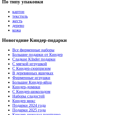
По типу упаковки
картон
текстиль
жесть
дерево
кожа
Новогодние Киндер-подарки
Все фирменные наборы
Большие подарки от Киндер
Сладкие KInder подарки
С мягкой игрушкой
С Киндер-сюрпризом
В деревянных ящичках
Фирменные игрушки
Большие Киндер-яйца
Киндер-домики
С Киндер-шоколадом
Наборы сладостей
Киндер микс
Подарки 2024 года
Подарки 2025 года
Киндер-шоколад поштучно