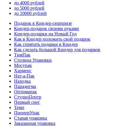
до 4000 рублей
до 5000 рублей
до 10000 рублей
Подарок в Киндер-сюрпризе
Киндер-подарок своими руками
Киндер-подарки на Новый Год
Как в Киндер положить свой подарок
Как спрятать подарки в Киндер
Как сделать большой Киндер для подарков
ТимПак
Столица Упаковки
Мосупак
Харменс
Нат-а-Пак
Находка
Парадигма
Оптимапак
СтудиоЦентр
Первый снег
Темп
ПионерУпак
Старая упаковка
Заказанная упаковка